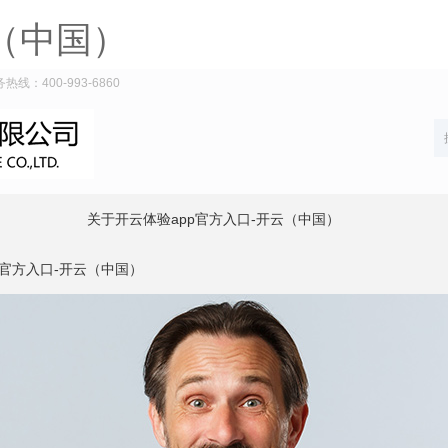
（中国）
：400-993-6860
关于开云体验app官方入口-开云（中国）
p官方入口-开云（中国）