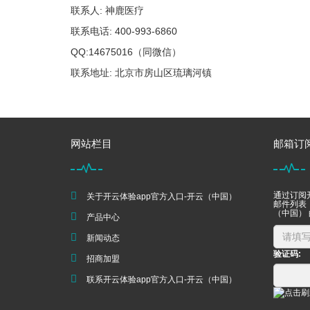
联系人: 神鹿医疗
联系电话: 400-993-6860
QQ:14675016（同微信）
联系地址: 北京市房山区琉璃河镇
网站栏目
邮箱订
通过订阅开
关于开云体验app官方入口-开云（中国）
邮件列表
（中国）
产品中心
新闻动态
验证码:
招商加盟
联系开云体验app官方入口-开云（中国）