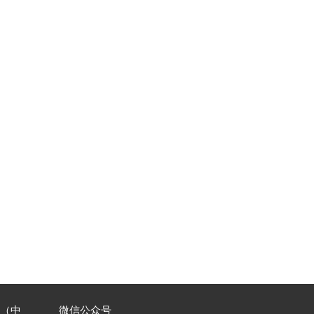
云（中
微信公众号