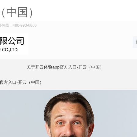
（中国）
：400-993-6860
关于开云体验app官方入口-开云（中国）
p官方入口-开云（中国）