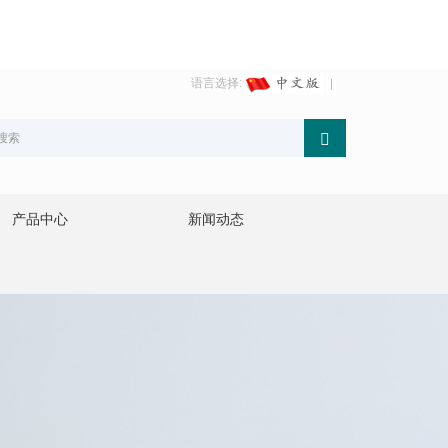
语言选择:
产品中心
新闻动态