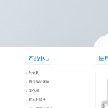
产品中心
医
制氧机
褥疮防治床垫
雾化器
简易呼吸器