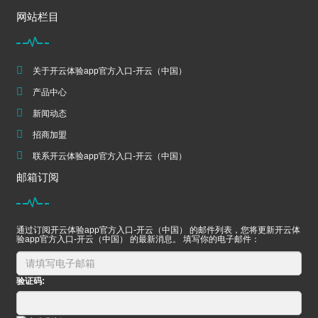
网站栏目
关于开云体验app官方入口-开云（中国）
产品中心
新闻动态
招商加盟
联系开云体验app官方入口-开云（中国）
邮箱订阅
通过订阅开云体验app官方入口-开云（中国） 的邮件列表，您将更新开云体
验app官方入口-开云（中国） 的最新消息。 填写你的电子邮件：
验证码: