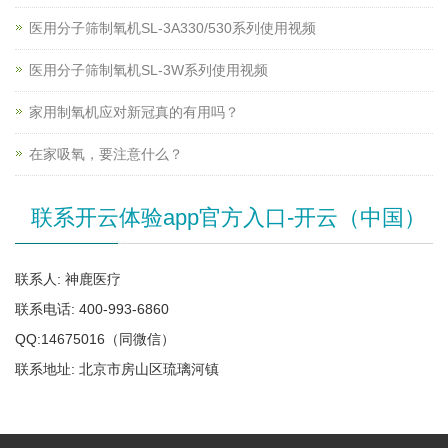
医用分子筛制氧机SL-3A330/530系列使用视频
医用分子筛制氧机SL-3W系列使用视频
家用制氧机应对新冠真的有用吗？
在家吸氧，要注意什么？
联系开云体验app官方入口-开云（中国）
联系人: 神鹿医疗
联系电话: 400-993-6860
QQ:14675016（同微信）
联系地址: 北京市房山区琉璃河镇