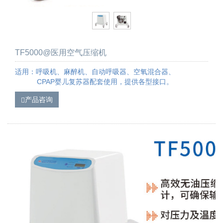
TF5000@医用空气压缩机
适用：呼吸机、麻醉机、自动呼吸器、空氧混合器、
CPAP婴儿复苏器配套使用，提供各型接口。
产品咨询