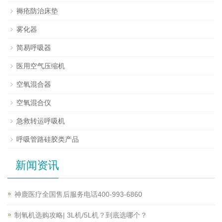
褥疮防治床垫
雾化器
简易呼吸器
医用空气压缩机
空氧混合器
空氧混合仪
急救转运呼吸机
呼吸管路硅胶类产品
新闻资讯
神鹿医疗全国售后服务电话400-993-6860
制氧机选购攻略| 3L机/5L机？到底选哪个？