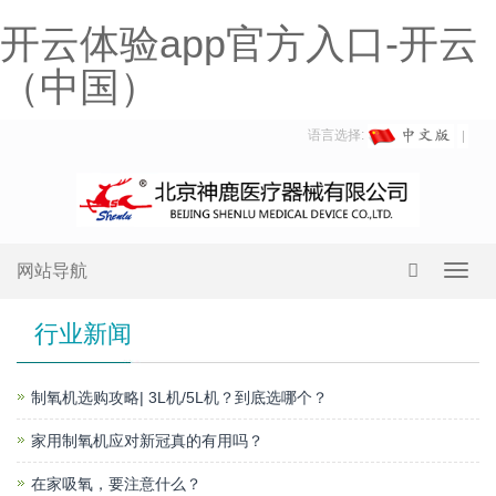
开云体验app官方入口-开云
（中国）
语言选择:
网站导航
Toggl
navig
行业新闻
制氧机选购攻略| 3L机/5L机？到底选哪个？
家用制氧机应对新冠真的有用吗？
在家吸氧，要注意什么？